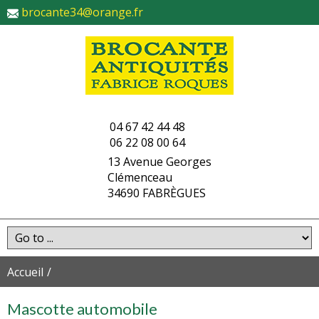
brocante34@orange.fr
04 67 42 44 48
06 22 08 00 64
13 Avenue Georges
Clémenceau
34690 FABRÈGUES
Accueil
Mascotte automobile