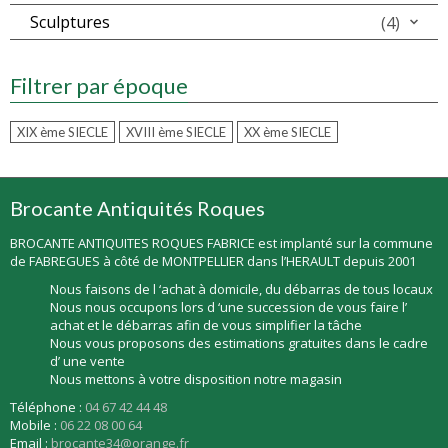
Sculptures
(4)
Filtrer par époque
XIX ème SIECLE
XVIII ème SIECLE
XX ème SIECLE
Brocante Antiquités Roques
BROCANTE ANTIQUITES ROQUES FABRICE est implanté sur la commune
de FABREGUES à côté de MONTPELLIER dans l’HERAULT depuis 2001
Nous faisons de l ‘achat à domicile, du débarras de tous locaux
Nous nous occupons lors d ‘une succession de vous faire l’
achat et le débarras afin de vous simplifier la tâche
Nous vous proposons des estimations gratuites dans le cadre
d’ une vente
Nous mettons à votre disposition notre magasin
Téléphone :
04 67 42 44 48
Mobile :
06 22 08 00 64
Email :
brocante34@orange.fr